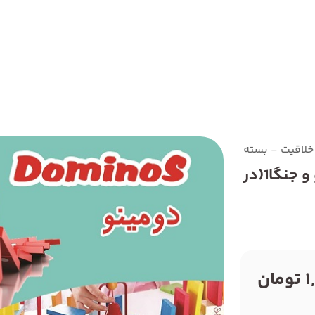
یت - بسته دومینو و جنگا1(در جعبه)
مهندسی خلاقیت - بسته دومینو و جنگا1(در
ان