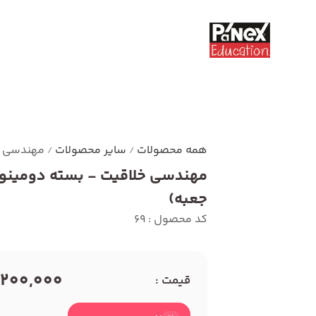
همه محصولات
سایر محصولات
مهندسی خلاق
/
/
جعبه)
کد محصول : 69
1,200,000 توم
قیمت :