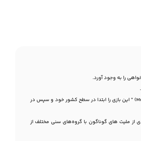
اهی را به وجود آورد.
در سال 1998 میلادی ، یک هلندی به نام “ روبین پاول ویجرز (Robin Paul Weijers) ” معروف به “ آقای دومینو (Mr. Domino) ” این بازی را ابتدا در سطح کشور خود و سپس در
و (Domino Day) ” برگزار می‌گردد که طرفداران زیادی از ملیت‌ های گوناگون با گروه‌های سنی مختلف از