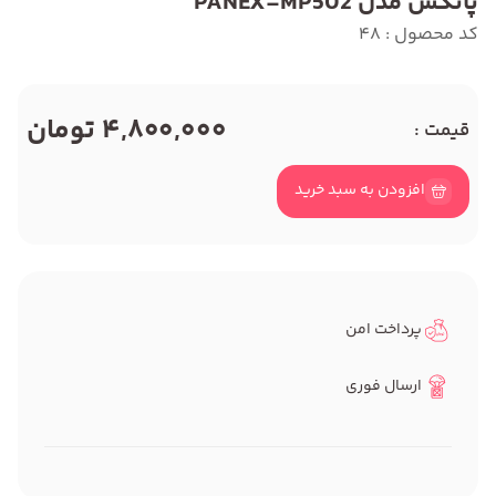
پانکس مدل PANEX-MP502
کد محصول : 48
4,800,000 تومان
قیمت :
افزودن به سبد خرید
پرداخت امن
ارسال فوری